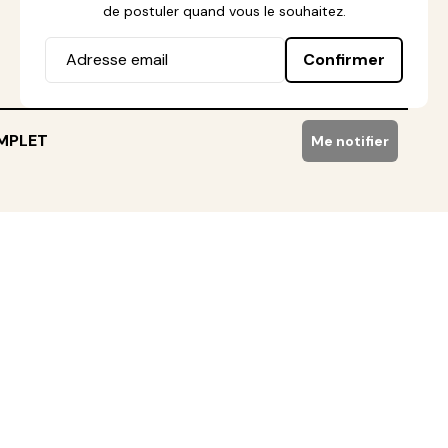
de postuler quand vous le souhaitez.
Confirmer
MPLET
Me notifier