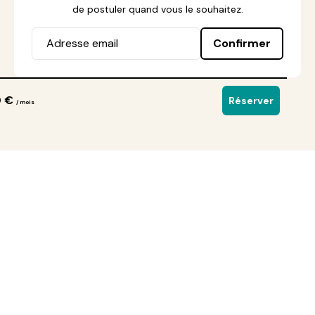
de postuler quand vous le souhaitez.
Confirmer
0 €
Réserver
/ mois