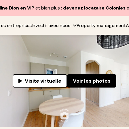
line Dion en VIP
et bien plus :
devenez locataire Colonies
e
res entreprises
Investir avec nous
Property management
A
Visite virtuelle
Voir les photos