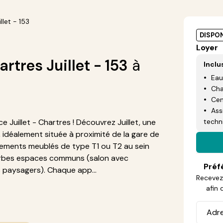
llet - 153
DISPON
Loyer
tres Juillet - 153
à
Inclu
Eau
Cha
Cen
Ass
Juillet - Chartres ! Découvrez Juillet, une
techn
idéalement située à proximité de la gare de
ements meublés de type T1 ou T2 au sein
uperbes espaces communs (salon avec
Préf
s paysagers). Chaque app...
Recevez 
afin 