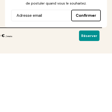
de postuler quand vous le souhaitez.
Confirmer
0 €
Réserver
/ mois