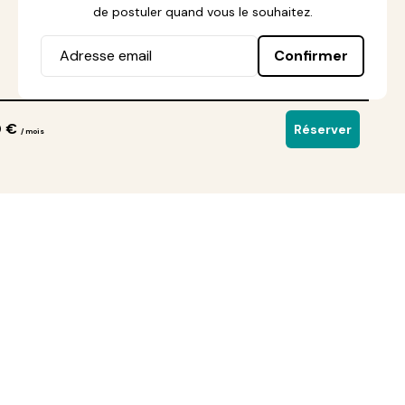
de postuler quand vous le souhaitez.
Confirmer
0 €
Réserver
/ mois