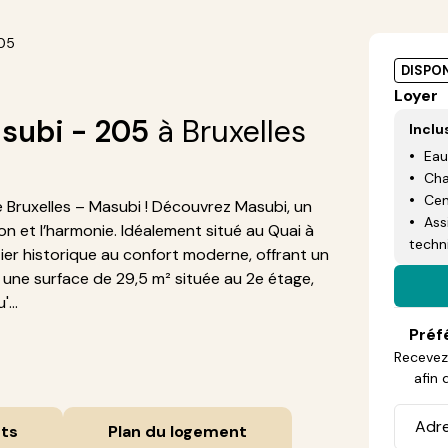
05
DISPON
Loyer
subi - 205
à Bruxelles
Inclu
Eau
Cha
Cen
ruxelles – Masubi ! Découvrez Masubi, un
Ass
on et l’harmonie. Idéalement situé au Quai à
techn
artier historique au confort moderne, offrant un
c une surface de 29,5 m² située au 2e étage,
...
Préf
Recevez 
afin 
ts
Plan du logement