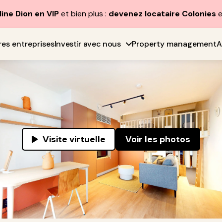
line Dion en VIP
et bien plus :
devenez locataire Colonies
e
res entreprises
Investir avec nous
Property management
A
Visite virtuelle
Voir les photos