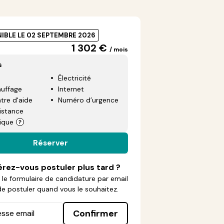
IBLE LE 02 SEPTEMBRE 2026
1 302 €
/ mois
s
Électricité
uffage
Internet
tre d'aide
Numéro d’urgence
istance
ique
Réserver
érez-vous postuler plus tard ?
le formulaire de candidature par email
de postuler quand vous le souhaitez.
Confirmer