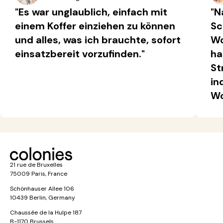
"Es war unglaublich, einfach mit
"N
einem Koffer einziehen zu können
Sc
und alles, was ich brauchte, sofort
Wo
einsatzbereit vorzufinden."
ha
St
in
Wo
21 rue de Bruxelles
75009 Paris, France
Schönhauser Allee 106
10439 Berlin, Germany
Chaussée de la Hulpe 187
B-1170 Brussels