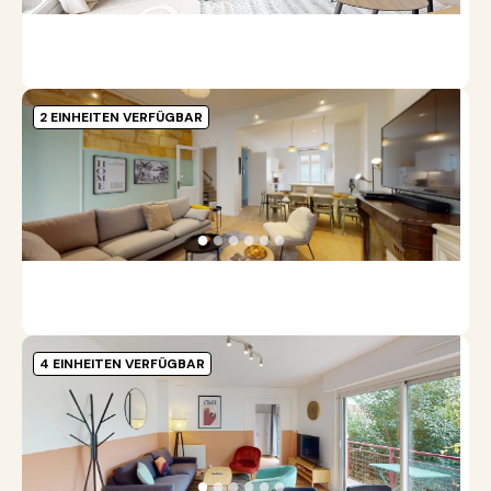
2 EINHEITEN VERFÜGBAR
R
G
|
I
●
●
●
●
●
●
Re
4 EINHEITEN VERFÜGBAR
B
B
G
|
●
●
●
●
●
●