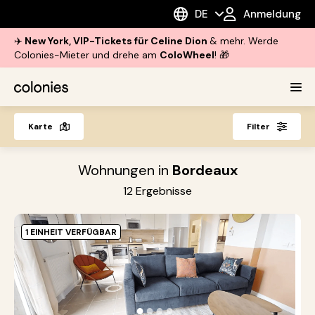
DE
Anmeldung
✈️
New York, VIP-Tickets für Celine Dion
& mehr. Werde
Colonies-Mieter und drehe am
ColoWheel
! 🎁
Karte
Filter
Wohnungen in
Bordeaux
12
Ergebnisse
1 EINHEIT VERFÜGBAR
B
D
G
|
●
●
●
●