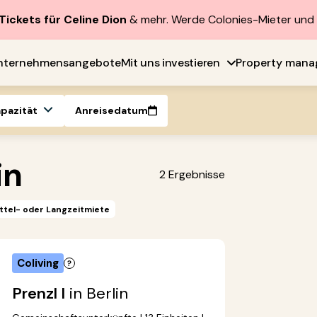
Tickets für Celine Dion
& mehr. Werde Colonies-Mieter un
nternehmensangebote
Mit uns investieren
Property man
apazität
Anreisedatum
in
2
Ergebnisse
ttel- oder Langzeitmiete
Coliving
Prenzl I
in Berlin