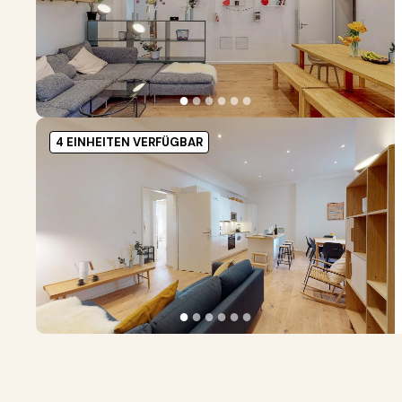
●
●
●
●
●
●
4 EINHEITEN VERFÜGBAR
●
●
●
●
●
●