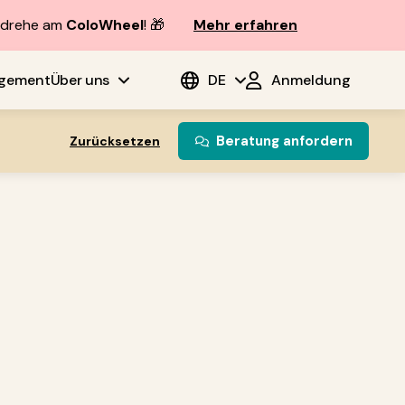
d drehe am
ColoWheel
! 🎁
Mehr erfahren
agement
Über uns
DE
Anmeldung
Beratung anfordern
Zurücksetzen