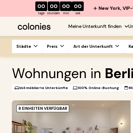
00
00
00
00
✈️
New York, VIP-
tage
stunden
min
sek
Meine Unterkunft finden
U
Städte
Preis
Art der Unterkunft
K
Wohnungen in
Berl
Voll möblierte Unterkünfte
100% Online-Buchung
Mi
8 EINHEITEN VERFÜGBAR