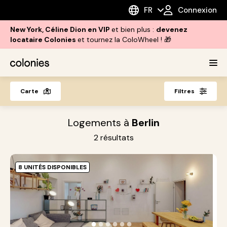
FR
Connexion
New York, Céline Dion en VIP
et bien plus :
devenez
locataire Colonies
et tournez la ColoWheel ! 🎁
Carte
Filtres
Logements à
Berlin
2
résultats
8 UNITÉS DISPONIBLES
P
B
L
p
●
●
●
●
●
●