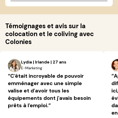
Témoignages et avis sur la
colocation et le coliving avec
Colonies
Lydia | Irlande | 27 ans
E-Marketing
“C'était incroyable de pouvoir
“A
emménager avec une simple
di
valise et d'avoir tous les
ic
équipements dont j'avais besoin
év
prêts à l'emploi.”
da
en