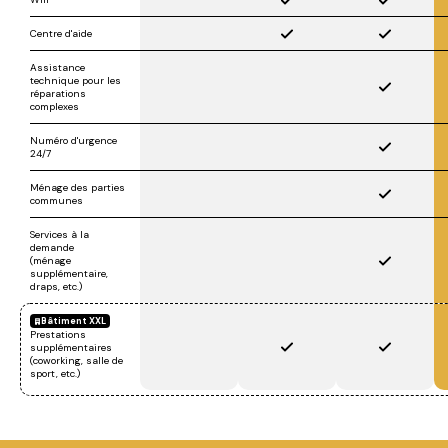
Centre d'aide
Assistance
technique pour les
réparations
complexes
Numéro d'urgence
24/7
Ménage des parties
communes
Services à la
demande
(ménage
supplémentaire,
draps, etc.)
Bâtiment XXL
Prestations
supplémentaires
(coworking, salle de
sport, etc.)