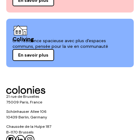
En savoir plus
Coliving
Une résidence spacieuse avec plus d'espaces
communs, pensée pour la vie en communauté
En savoir plus
21 rue de Bruxelles
75009 Paris, France
Schönhauser Allee 106
10439 Berlin, Germany
Chaussée de la Hulpe 187
B-1170 Brussels