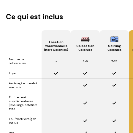
Ce qui est inclus
Location
traditionnelle
Colocation
Coliving
(hors Colonies)
Colonies
Colonies
Nombre de
-
3-6
7-15
colocataires
Loyer
Aménagé et meublé
avec soin
Équipement
supplémentaires
(lave linge, cafetière,
etc.)
Eau/électricité/gaz
inclus
Wifi