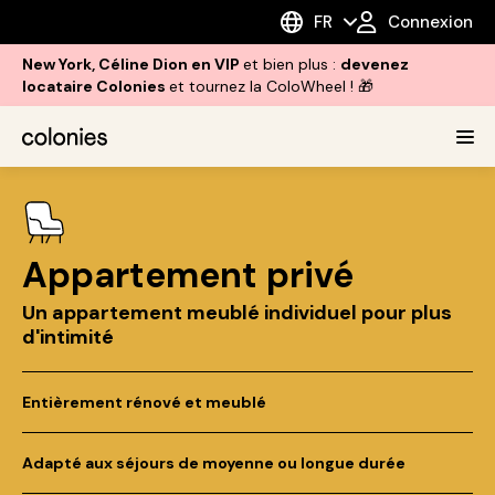
FR
Connexion
New York, Céline Dion en VIP
et bien plus :
devenez
locataire Colonies
et tournez la ColoWheel ! 🎁
Appartement privé
Un appartement meublé individuel pour plus
d'intimité
Entièrement rénové et meublé
Adapté aux séjours de moyenne ou longue durée