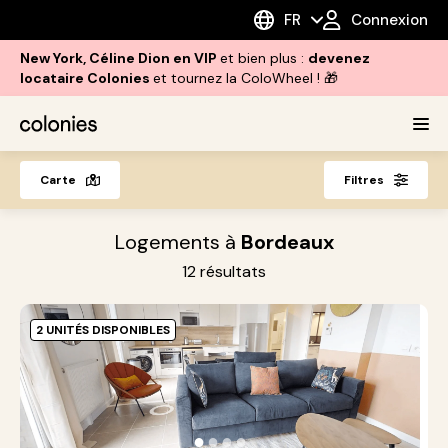
FR
Connexion
New York, Céline Dion en VIP
et bien plus :
devenez
locataire Colonies
et tournez la ColoWheel ! 🎁
Carte
Filtres
Logements à
Bordeaux
12
résultats
2 UNITÉS DISPONIBLES
B
M
D
●
●
●
●
3