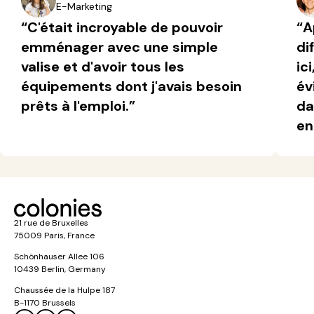
E-Marketing
“C'était incroyable de pouvoir
“A
emménager avec une simple
di
valise et d'avoir tous les
ic
équipements dont j'avais besoin
év
prêts à l'emploi.”
da
en
21 rue de Bruxelles
75009 Paris, France
Schönhauser Allee 106
10439 Berlin, Germany
Chaussée de la Hulpe 187
B-1170 Brussels