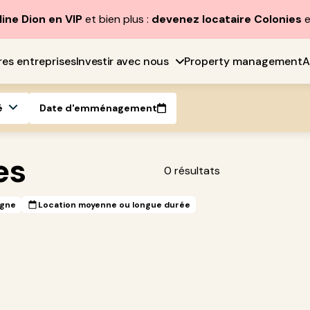
line Dion en VIP
et bien plus :
devenez locataire Colonies
e
res entreprises
Investir avec nous
Property management
A
é
Date d'emménagement
es
0
résultats
igne
Location moyenne ou longue durée