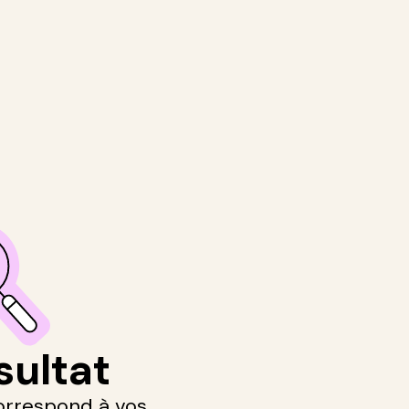
sultat
orrespond à vos