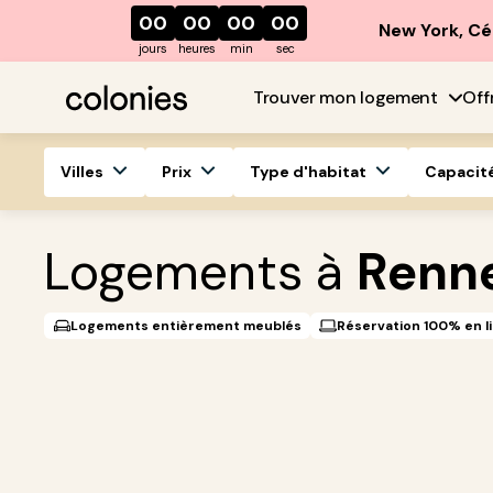
00
00
00
00
New York, Cé
jours
heures
min
sec
Trouver mon logement
Off
Villes
Prix
Type d'habitat
Capacit
Logements à
Renn
Logements entièrement meublés
Réservation 100% en l