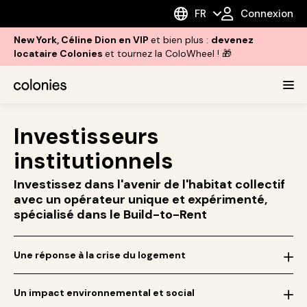
FR
Connexion
New York, Céline Dion en VIP
et bien plus :
devenez
locataire Colonies
et tournez la ColoWheel ! 🎁
Investisseurs
institutionnels
Investissez dans l'avenir de l'habitat collectif
avec un opérateur unique et expérimenté,
spécialisé dans le Build-to-Rent
Une réponse à la crise du logement
Faites croître le parc immobilier en construisant du neuf
Donnez accès à de nouvelles solutions de logement en
Un impact environnemental et social
convertissant des bureaux ou des hôtels en habitations