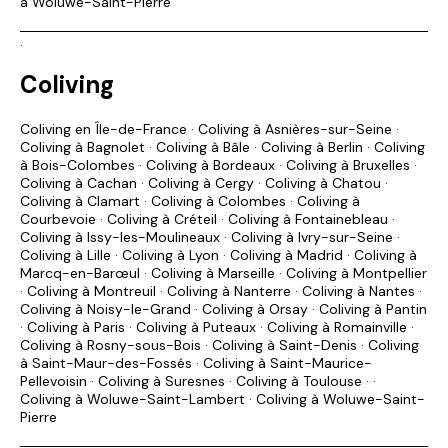
à Woluwe-Saint-Pierre
.
Coliving
Coliving en Île-de-France
·
Coliving à Asnières-sur-Seine
·
Coliving à Bagnolet
·
Coliving à Bâle
·
Coliving à Berlin
·
Coliving
à Bois-Colombes
·
Coliving à Bordeaux
·
Coliving à Bruxelles
·
Coliving à Cachan
·
Coliving à Cergy
·
Coliving à Chatou
·
Coliving à Clamart
·
Coliving à Colombes
·
Coliving à
Courbevoie
·
Coliving à Créteil
·
Coliving à Fontainebleau
·
Coliving à Issy-les-Moulineaux
·
Coliving à Ivry-sur-Seine
·
Coliving à Lille
·
Coliving à Lyon
·
Coliving à Madrid
·
Coliving à
Marcq-en-Barœul
·
Coliving à Marseille
·
Coliving à Montpellier
·
Coliving à Montreuil
·
Coliving à Nanterre
·
Coliving à Nantes
·
Coliving à Noisy-le-Grand
·
Coliving à Orsay
·
Coliving à Pantin
·
Coliving à Paris
·
Coliving à Puteaux
·
Coliving à Romainville
·
Coliving à Rosny-sous-Bois
·
Coliving à Saint-Denis
·
Coliving
à Saint-Maur-des-Fossés
·
Coliving à Saint-Maurice-
Pellevoisin
·
Coliving à Suresnes
·
Coliving à Toulouse
· ·
Coliving à Woluwe-Saint-Lambert
·
Coliving à Woluwe-Saint-
Pierre