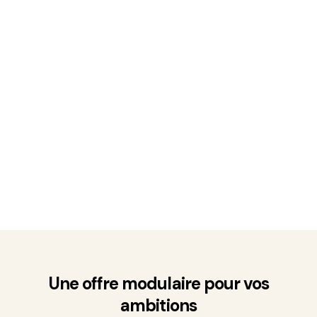
Formalisation de la collaboration avec un mandat
transparent et modulable
Diffusion sur +15 canaux, sélection des locataires,
réservation et installation digitales
Gestion quotidienne complète avec reporting financier et
extra-financier en temps réel
Une offre modulaire pour vos
ambitions