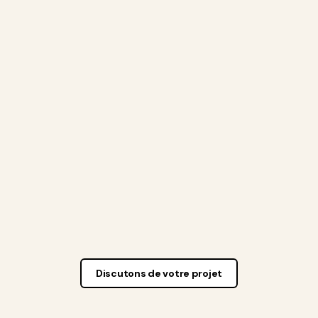
95% taux d'occupation
4.6/5 satisfaction locataire
5%
du CA HT / mois
Reporting investisseur
Pilotage en temps réel
0.4%
valeur / an
Discutons de votre projet