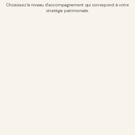
Choisissez le niveau d'accompagnement qui correspond à votre
stratégie patrimoniale.
+ 50% valorisation locative
3-4 niveaux d’amélioration DPE
N/D
Sur mesure