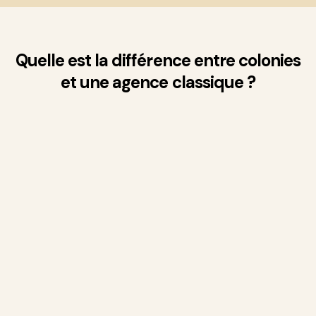
Quelle est la différence entre colonies
et une agence classique ?
A partir de 5% HT
8 - 12% TTC
env. 50% d'un loyer
75 – 100% d'un loyer