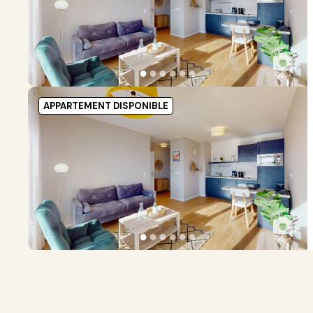
●
●
●
●
●
●
APPARTEMENT DISPONIBLE
●
●
●
●
●
●