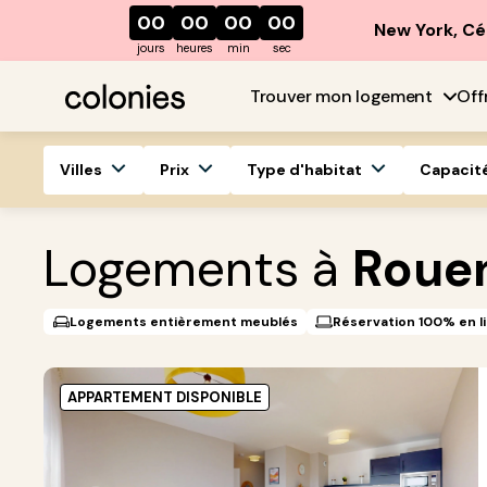
00
00
00
00
New York, Cé
jours
heures
min
sec
Trouver mon logement
Off
Villes
Prix
Type d'habitat
Capacit
Logements à
Roue
Logements entièrement meublés
Réservation 100% en l
APPARTEMENT DISPONIBLE