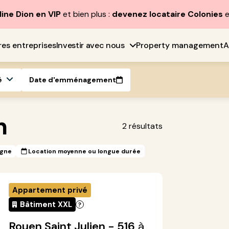
line Dion en VIP
et bien plus :
devenez locataire Colonies
e
res entreprises
Investir avec nous
Property management
A
é
Date d'emménagement
n
2
résultats
igne
Location moyenne ou longue durée
Appartement privé
Bâtiment XXL
Rouen Saint Julien - 516
à