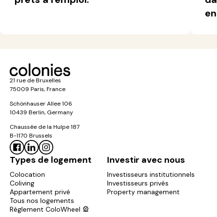
en
21 rue de Bruxelles
75009 Paris, France
Schönhauser Allee 106
10439 Berlin, Germany
Chaussée de la Hulpe 187
B-1170 Brussels
Types de logement
Investir avec nous
Colocation
Investisseurs institutionnels
Coliving
Investisseurs privés
Appartement privé
Property management
Tous nos logements
Règlement ColoWheel 🎡