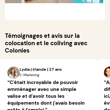
A
S
Témoignages et avis sur la
colocation et le coliving avec
Colonies
Lydia | Irlande | 27 ans
E-Marketing
“C'était incroyable de pouvoir
“A
emménager avec une simple
di
valise et d'avoir tous les
ic
équipements dont j'avais besoin
év
prêts à l'emploi.”
da