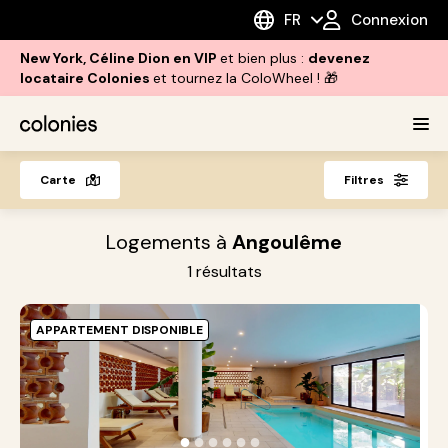
FR
Connexion
New York, Céline Dion en VIP
et bien plus :
devenez
locataire Colonies
et tournez la ColoWheel ! 🎁
Carte
Filtres
Logements à
Angoulême
1
résultats
APPARTEMENT DISPONIBLE
A
C
A
●
●
●
●
●
●