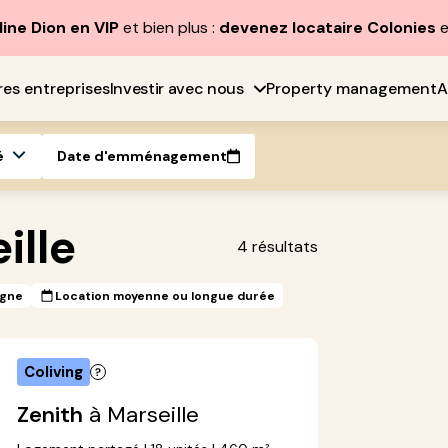
line Dion en VIP
et bien plus :
devenez locataire Colonies
e
res entreprises
Investir avec nous
Property management
A
é
Date d'emménagement
ille
4
résultats
igne
Location moyenne ou longue durée
Coliving
Zenith
à Marseille