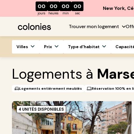
00
00
00
00
New York, Cé
jours
heures
min
sec
Trouver mon logement
Off
Villes
Prix
Type d'habitat
Capacit
Logements à
Marse
Logements entièrement meublés
Réservation 100% en l
4 UNITÉS DISPONIBLES