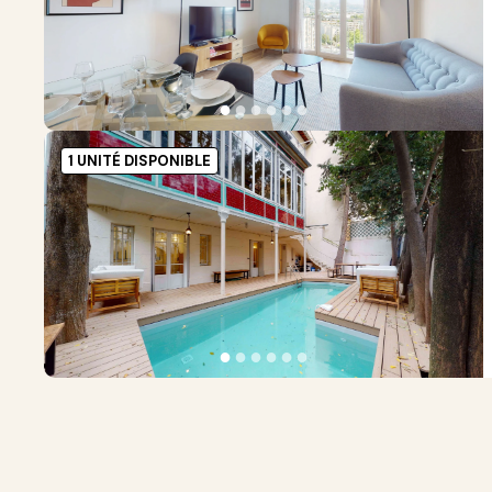
●
●
●
●
●
●
1 UNITÉ DISPONIBLE
●
●
●
●
●
●