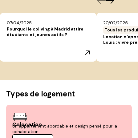
07/04/2025
20/02/2025
Pourquoi le coliving à Madrid attire
Tous les produ
étudiants et jeunes actifs ?
Location d'app
Louis : vivre prè
Types de logement
Colocation
Un appartement abordable et design pensé pour la
cohabitation