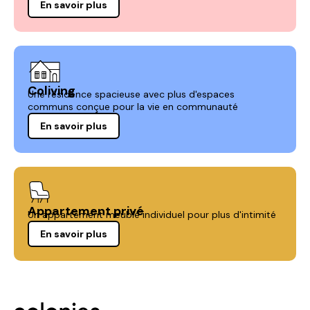
En savoir plus
Coliving
Une résidence spacieuse avec plus d'espaces
communs conçue pour la vie en communauté
En savoir plus
Appartement privé
Un appartement meublé individuel pour plus d'intimité
En savoir plus