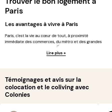
Trouver le bon logement à
Paris
Les avantages à vivre à Paris
Paris, c'est la vie au cœur de tout, à proximité
immédiate des commerces, du métro et des grandes
lignes qui desservent toute l'Île-de-France. Que vous
Lire plus +
cherchiez un studio, un appartement de plusieurs
pièces ou une chambre en résidence, la capitale offre
un large choix de logements pour chaque budget :
étudiant, jeune actif, famille. Chaque arrondissement de
Paris a sa propre identité : certains quartiers offrent
Témoignages et avis sur la
une vie de quartier animée, d'autres, plus au calme,
colocation et le coliving avec
séduisent par leurs commerces de proximité, leur
Colonies
immeuble ancien et leur ambiance résidentielle.
Les différents types de logements