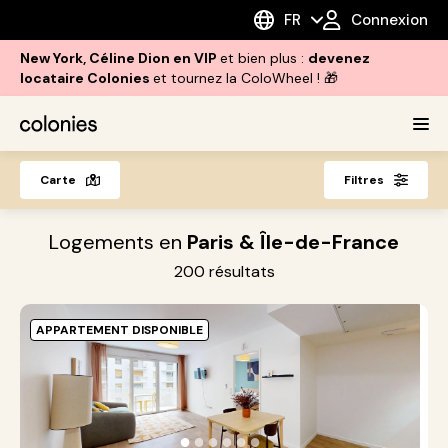
FR
Connexion
New York, Céline Dion en VIP
et bien plus :
devenez
locataire Colonies
et tournez la ColoWheel ! 🎁
Carte
Filtres
Logements en
Paris & Île-de-France
200
résultats
APPARTEMENT DISPONIBLE
O
A
S
●
●
●
●
●
●