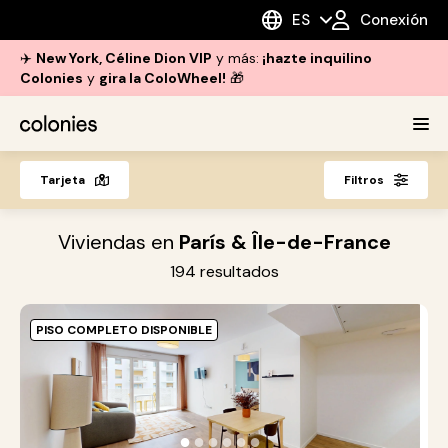
ES
Conexión
✈️
New York, Céline Dion VIP
y más:
¡hazte inquilino
Colonies
y
gira la ColoWheel!
🎁
Tarjeta
Filtros
Viviendas en
París & Île-de-France
194
resultados
PISO COMPLETO DISPONIBLE
O
e
●
●
●
●
●
●
s