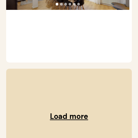
c
●
●
●
●
●
●
|
|
T
S
p
|
Load more