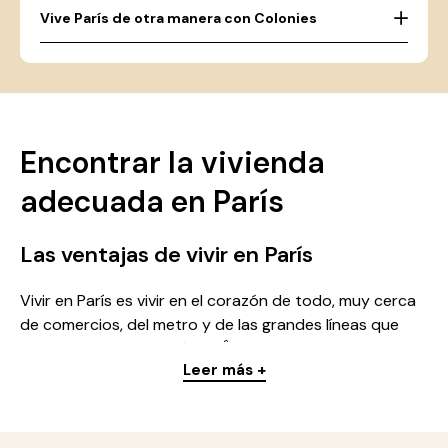
Vive París de otra manera con Colonies
Encontrar la vivienda
adecuada en París
Las ventajas de vivir en París
Vivir en París es vivir en el corazón de todo, muy cerca
de comercios, del metro y de las grandes líneas que
conectan toda la región de Île-de-France. Ya busques
Leer más +
un estudio, un apartamento de varias habitaciones o
una habitación en una residencia, la capital ofrece una
amplia variedad de viviendas para cada presupuesto:
estudiantes, jóvenes profesionales, familias. Cada