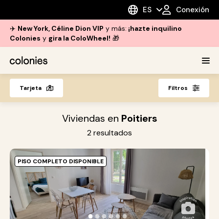
ES
Conexión
✈️
New York, Céline Dion VIP
y más:
¡hazte inquilino
Colonies
y
gira la ColoWheel!
🎁
Tarjeta
Filtros
Viviendas en
Poitiers
2
resultados
PISO COMPLETO DISPONIBLE
P
T
●
●
●
●
●
●
A