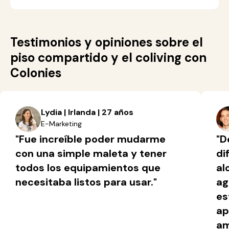
Testimonios y opiniones sobre el
piso compartido y el coliving con
Colonies
Lydia | Irlanda | 27 años
E-Marketing
"Fue increíble poder mudarme
"D
con una simple maleta y tener
di
todos los equipamientos que
al
necesitaba listos para usar."
ag
es
ap
am