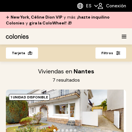
ES
Conexión
✈️
New York, Céline Dion VIP
y más:
¡hazte inquilino
Colonies
y
gira la ColoWheel!
🎁
Tarjeta
Filtros
Viviendas en
Nantes
7
resultados
1 UNIDAD DISPONIBLE
A
N
P
c
●
●
●
●
●
●