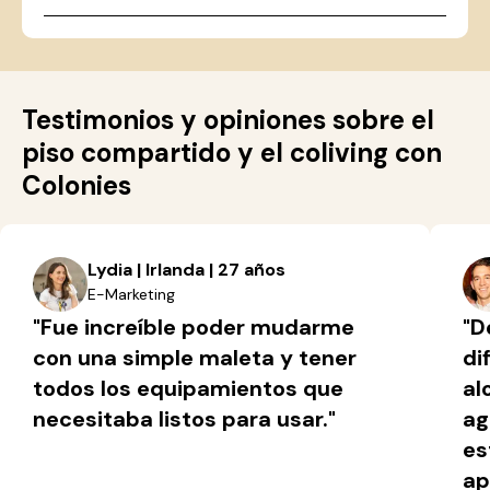
Testimonios y opiniones sobre el
piso compartido y el coliving con
Colonies
Lydia | Irlanda | 27 años
E-Marketing
"Fue increíble poder mudarme
"D
con una simple maleta y tener
di
todos los equipamientos que
al
necesitaba listos para usar."
ag
es
ap