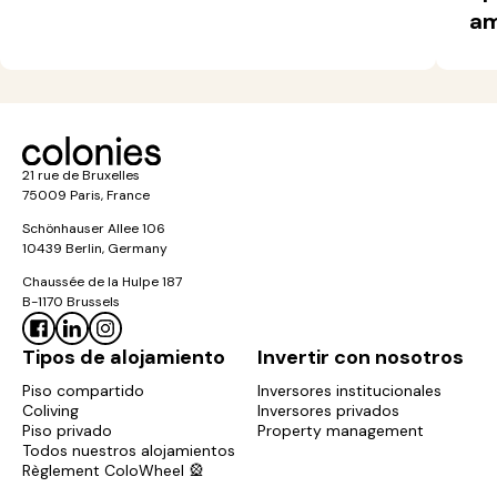
am
21 rue de Bruxelles
75009 Paris, France
Schönhauser Allee 106
10439 Berlin, Germany
Chaussée de la Hulpe 187
B-1170 Brussels
Tipos de alojamiento
Invertir con nosotros
Piso compartido
Inversores institucionales
Coliving
Inversores privados
Piso privado
Property management
Todos nuestros alojamientos
Règlement ColoWheel 🎡