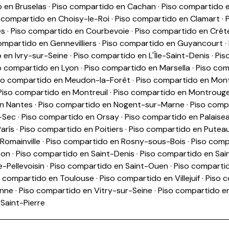
 en Bruselas
·
Piso compartido en Cachan
·
Piso compartido 
 compartido en Choisy-le-Roi
·
Piso compartido en Clamart
·
es
·
Piso compartido en Courbevoie
·
Piso compartido en Créte
ompartido en Gennevilliers
·
Piso compartido en Guyancourt
·
 en Ivry-sur-Seine
·
Piso compartido en L'Île-Saint-Denis
·
Pis
o compartido en Lyon
·
Piso compartido en Marsella
·
Piso com
so compartido en Meudon-la-Forêt
·
Piso compartido en Mon
Piso compartido en Montreuil
·
Piso compartido en Montroug
en Nantes
·
Piso compartido en Nogent-sur-Marne
·
Piso comp
-Sec
·
Piso compartido en Orsay
·
Piso compartido en Palaise
arís
·
Piso compartido en Poitiers
·
Piso compartido en Putea
Romainville
·
Piso compartido en Rosny-sous-Bois
·
Piso comp
son
·
Piso compartido en Saint-Denis
·
Piso compartido en Sa
-Pellevoisin
·
Piso compartido en Saint-Ouen
·
Piso comparti
o compartido en Toulouse
·
Piso compartido en Villejuif
·
Piso 
anne
·
Piso compartido en Vitry-sur-Seine
·
Piso compartido 
Saint-Pierre