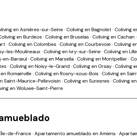
living en Asnières-sur-Seine
·
Coliving en Bagnolet
·
Coliving e
Coliving en Burdeos
·
Coliving en Bruselas
·
Coliving en Cachan
art
·
Coliving en Colombes
·
Coliving en Courbevoie
·
Coliving e
ssy-les-Moulineaux
·
Coliving en Ivry-sur-Seine
·
Coliving en Lille
cq-en-Barœul
·
Coliving en Marsella
·
Coliving en Montpellier
·
Co
tes
·
Coliving en Noisy-le-Grand
·
Coliving en Orsay
·
Coliving e
 en Romainville
·
Coliving en Rosny-sous-Bois
·
Coliving en Sai
en Saint-Maurice-Pellevoisin
·
Coliving en Suresnes
·
Coliving e
iving en Woluwe-Saint-Pierre
 amueblado
Île-de-France
·
Apartamento amueblado en Amiens
·
Aparta