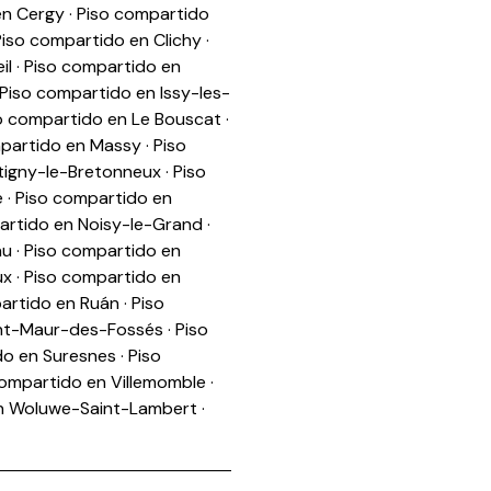
en Cergy
·
Piso compartido
Piso compartido en Clichy
·
il
·
Piso compartido en
Piso compartido en Issy-les-
o compartido en Le Bouscat
·
partido en Massy
·
Piso
tigny-le-Bretonneux
·
Piso
e
·
Piso compartido en
artido en Noisy-le-Grand
·
au
·
Piso compartido en
ux
·
Piso compartido en
artido en Ruán
·
Piso
int-Maur-des-Fossés
·
Piso
do en Suresnes
·
Piso
compartido en Villemomble
·
en Woluwe-Saint-Lambert
·