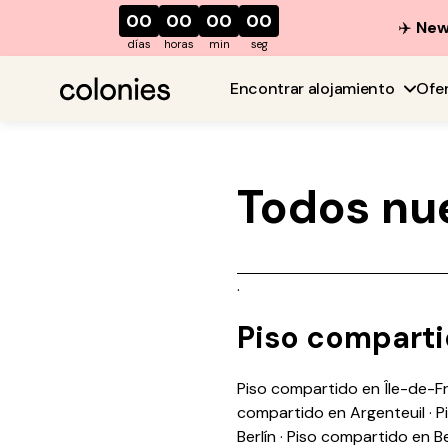
00
00
00
00
✈️
New 
días
horas
min
seg
Encontrar alojamiento
Ofe
Todos nu
.
Piso compart
Piso compartido en Île-de-F
compartido en Argenteuil
·
P
Berlín
·
Piso compartido en B