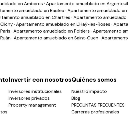
ueblado en Amberes
·
Apartamento amueblado en Argenteuil
tamento amueblado en Basilea
·
Apartamento amueblado en B
rtamento amueblado en Chartres
·
Apartamento amueblado 
Clichy
·
Apartamento amueblado en L'Haÿ-les-Roses
·
Aparta
París
·
Apartamento amueblado en Poitiers
·
Apartamento am
 Ruán
·
Apartamento amueblado en Saint-Ouen
·
Apartamento
nto
Invertir con nosotros
Quiénes somos
Inversores institucionales
Nuestro impacto
Inversores privados
Blog
Property management
PREGUNTAS FRECUENTES
ntos
Carreras profesionales