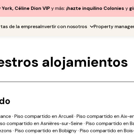
York, Céline Dion VIP
y más:
¡hazte inquilino Colonies
y
gi
rtas de la empresa
Invertir con nosotros
Property manage
estros alojamientos
ido
rance
·
Piso compartido en Arcueil
·
Piso compartido en Aix-e
iso compartido en Asnières-sur-Seine
·
Piso compartido en B
ezons
·
Piso compartido en Bobigny
·
Piso compartido en Boi