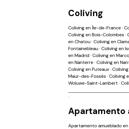
Coliving
Coliving en Île-de-France
·
Co
Coliving en Bois-Colombes
·
en Chatou
·
Coliving en Clam
Fontainebleau
·
Coliving en I
en Madrid
·
Coliving en Mar
en Nanterre
·
Coliving en Nan
Coliving en Puteaux
·
Coliving
Maur-des-Fossés
·
Coliving 
Woluwe-Saint-Lambert
·
Col
.
Apartamento
Apartamento amueblado en 