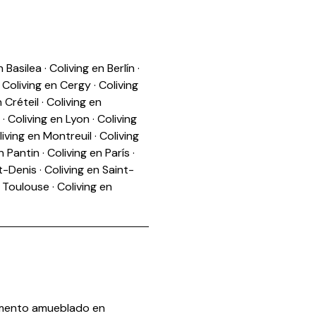
n Basilea
·
Coliving en Berlín
·
·
Coliving en Cergy
·
Coliving
n Créteil
·
Coliving en
·
Coliving en Lyon
·
Coliving
living en Montreuil
·
Coliving
n Pantin
·
Coliving en París
·
nt-Denis
·
Coliving en Saint-
n Toulouse
·
Coliving en
mento amueblado en