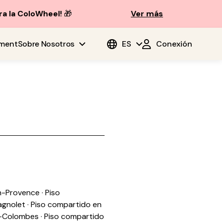
ra la ColoWheel!
🎁
Ver más
ment
Sobre Nosotros
ES
Conexión
n-Provence
·
Piso
agnolet
·
Piso compartido en
s-Colombes
·
Piso compartido