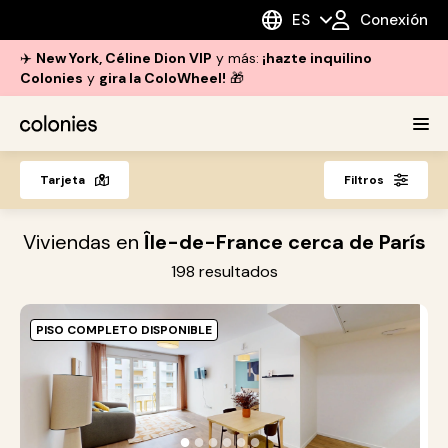
ES
Conexión
✈️
New York, Céline Dion VIP
y más:
¡hazte inquilino
Colonies
y
gira la ColoWheel!
🎁
Tarjeta
Filtros
Viviendas en
Île-de-France cerca de París
198
resultados
PISO COMPLETO DISPONIBLE
O
e
●
●
●
●
●
●
s