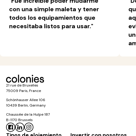
"Fue increíble poder mudarme
"D
con una simple maleta y tener
qu
todos los equipamientos que
aq
necesitaba listos para usar."
ev
un
am
21 rue de Bruxelles
75009 Paris, France
Schönhauser Allee 106
10439 Berlin, Germany
Chaussée de la Hulpe 187
B-1170 Brussels
Tipos de alojamiento
Invertir con nosotros