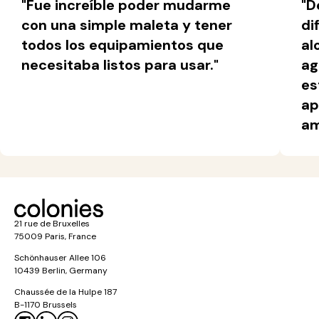
"Fue increíble poder mudarme
"D
con una simple maleta y tener
di
todos los equipamientos que
al
necesitaba listos para usar."
ag
es
ap
am
21 rue de Bruxelles
75009 Paris, France
Schönhauser Allee 106
10439 Berlin, Germany
Chaussée de la Hulpe 187
B-1170 Brussels