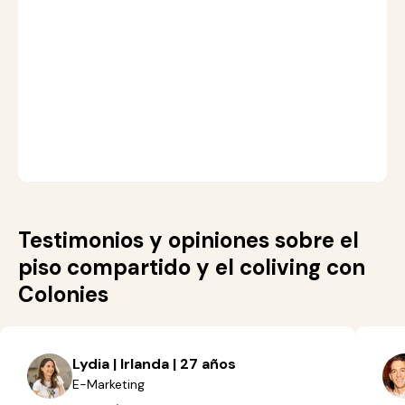
| 
u
4
T
S
p
|
d
Testimonios y opiniones sobre el
piso compartido y el coliving con
Colonies
Lydia | Irlanda | 27 años
E-Marketing