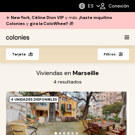
ES
Conexión
✈️
New York, Céline Dion VIP
y más:
¡hazte inquilino
Colonies
y
gira la ColoWheel!
🎁
Tarjeta
Filtros
Viviendas en
Marseille
4
resultados
4 UNIDADES DISPONIBLES
Z
M
P
c
●
●
●
●
●
●