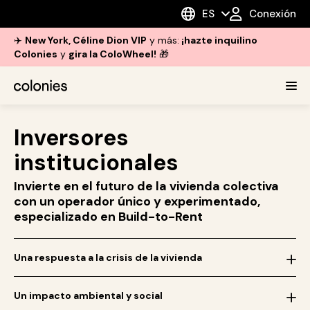
ES
Conexión
✈️
New York, Céline Dion VIP
y más:
¡hazte inquilino
Colonies
y
gira la ColoWheel!
🎁
Inversores
institucionales
Invierte en el futuro de la vivienda colectiva
con un operador único y experimentado,
especializado en Build-to-Rent
Una respuesta a la crisis de la vivienda
Aumentar el parque de viviendas mediante la
construcción de nuevas viviendas
Un impacto ambiental y social
Ofrecer nuevas soluciones de vivienda convirtiendo