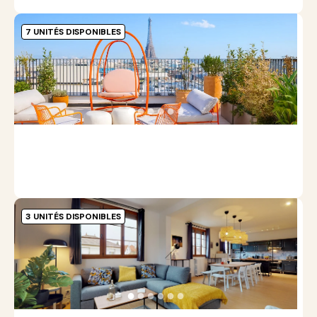
7 UNITÉS DISPONIBLES
J
9
●
●
●
●
●
●
L
p
u
3 UNITÉS DISPONIBLES
N
N
G
●
●
●
●
●
●
L
p