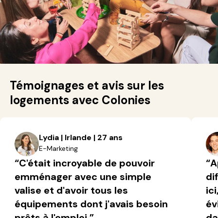
Témoignages et avis sur les
logements avec Colonies
Lydia | Irlande | 27 ans
E-Marketing
“C'était incroyable de pouvoir
“A
emménager avec une simple
di
valise et d'avoir tous les
ic
équipements dont j'avais besoin
év
prêts à l'emploi.”
da