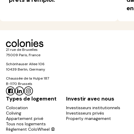
en
21 rue de Bruxelles
75009 Paris, France
Schönhauser Allee 106
10439 Berlin, Germany
Chaussée de la Hulpe 187
B-1170 Brussels
Types de logement
Investir avec nous
Colocation
Investisseurs institutionnels
Coliving
Investisseurs privés
Appartement privé
Property management
Tous nos logements
Règlement ColoWheel 🎡