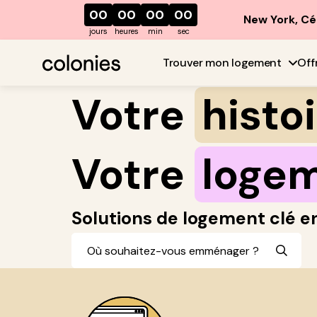
00
00
00
00
New York, Cé
jours
heures
min
sec
Trouver mon logement
Off
Votre
histo
Votre
loge
Solutions de logement clé e