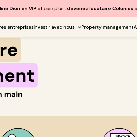
line Dion en VIP
et bien plus :
devenez locataire Colonies
e
res entreprises
Investir avec nous
Property management
A
ire
ment
n main