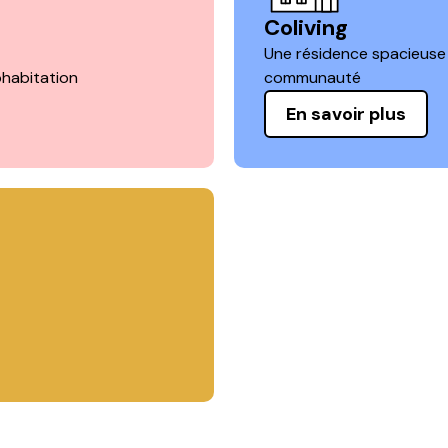
Coliving
Une résidence spacieuse 
habitation
communauté
En savoir plus