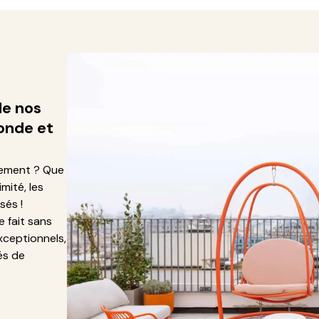
de nos
onde et
gement ? Que
mité, les
sés !
e fait sans
xceptionnels,
és de