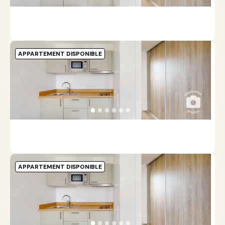
S
APPARTEMENT DISPONIBLE
C
-
A
●
●
●
●
●
●
S
APPARTEMENT DISPONIBLE
C
-
A
●
●
●
●
●
●