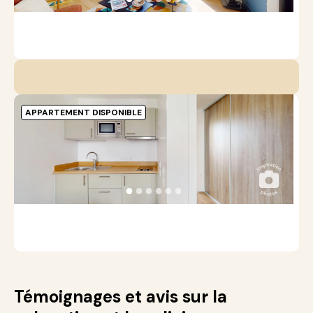
S
APPARTEMENT DISPONIBLE
C
-
A
●
●
●
●
●
●
S
Témoignages et avis sur la