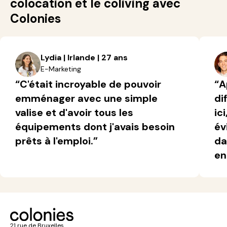
colocation et le coliving avec
Colonies
Lydia | Irlande | 27 ans
E-Marketing
“C'était incroyable de pouvoir
“A
emménager avec une simple
di
valise et d'avoir tous les
ic
équipements dont j'avais besoin
év
prêts à l'emploi.”
da
en
21 rue de Bruxelles