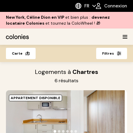
FR
Connexion
New York, Céline Dion en VIP
et bien plus :
devenez
locataire Colonies
et tournez la ColoWheel ! 🎁
Carte
Filtres
Logements à
Chartres
6
résultats
APPARTEMENT DISPONIBLE
C
-
A
●
●
●
●
●
●