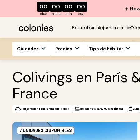
00
00
00
00
✈️
New 
días
horas
min
seg
Encontrar alojamiento
Ofe
Ciudades
Precios
Tipo de hábitat
Colivings en París 
France
Alojamientos amueblados
Reserva 100% en línea
Alq
7 UNIDADES DISPONIBLES