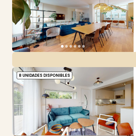
●
●
●
●
●
●
8 UNIDADES DISPONIBLES
●
●
●
●
●
●