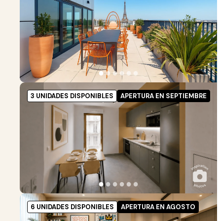
●
●
●
●
●
●
3 UNIDADES DISPONIBLES
APERTURA EN SEPTIEMBRE
●
●
●
●
●
●
6 UNIDADES DISPONIBLES
APERTURA EN AGOSTO