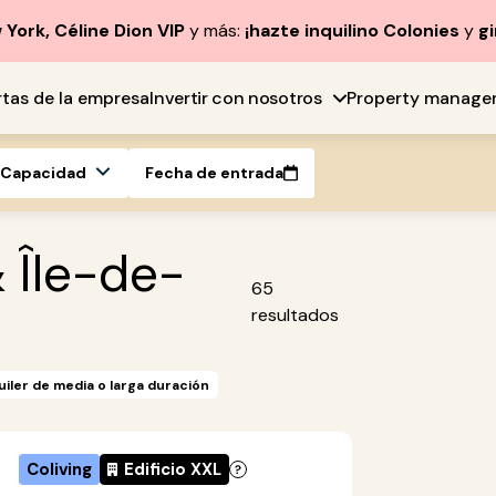
York, Céline Dion VIP
y más:
¡hazte inquilino Colonies
y
gi
rtas de la empresa
Invertir con nosotros
Property manage
Capacidad
Fecha de entrada
& Île-de-
65
resultados
uiler de media o larga duración
Coliving
Edificio XXL