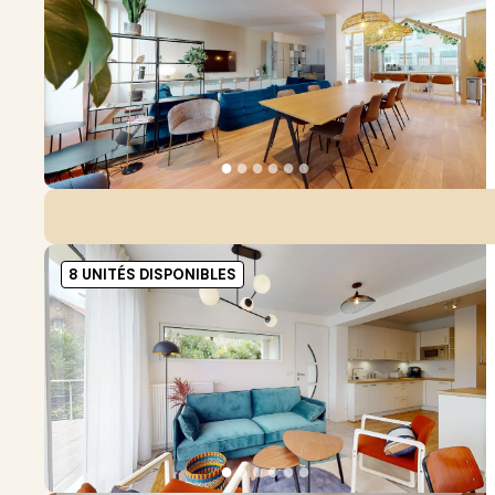
●
●
●
●
●
●
8 UNITÉS DISPONIBLES
●
●
●
●
●
●