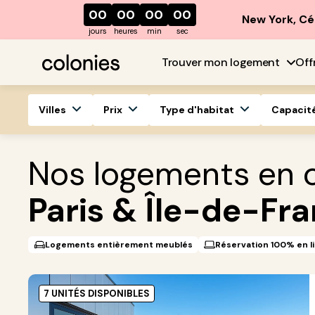
00
00
00
00
New York, Cé
jours
heures
min
sec
Trouver mon logement
Off
Villes
Prix
Type d'habitat
Capacit
Nos logements en c
Paris & Île-de-Fr
Logements entièrement meublés
Réservation 100% en l
7 UNITÉS DISPONIBLES