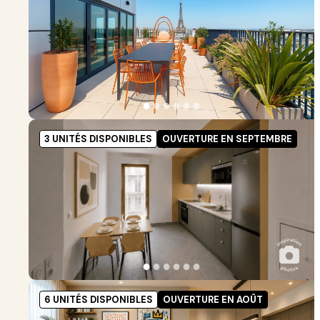
●
●
●
●
●
●
3 UNITÉS DISPONIBLES
OUVERTURE EN SEPTEMBRE
●
●
●
●
●
●
6 UNITÉS DISPONIBLES
OUVERTURE EN AOÛT