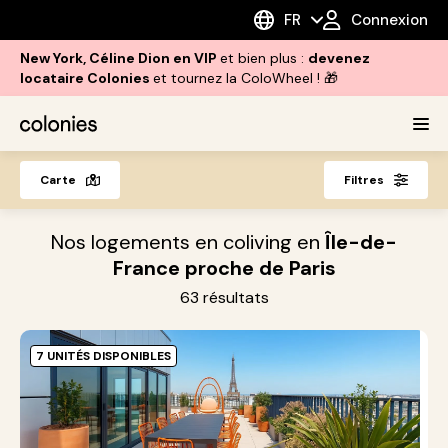
FR
Connexion
New York, Céline Dion en VIP
et bien plus :
devenez
locataire Colonies
et tournez la ColoWheel ! 🎁
Carte
Filtres
Nos logements en coliving en
Île-de-
France proche de Paris
63
résultats
7 UNITÉS DISPONIBLES
J
1