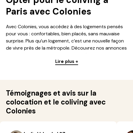
Paris avec Colonies
Avec Colonies, vous accédez à des logements pensés
pour vous : confortables, bien placés, sans mauvaise
surprise. Plus qu’un logement, c’est une nouvelle façon
de vivre près de la métropole. Découvrez nos annonces
et trouvez votre future colocation dès aujourd’hui !
Lire plus +
À quoi ressemble la vie en coliving
en Île-de-France avec Colonies ?
Colonies, acteur incontournable de la colocation et du
Témoignages et avis sur la
Coliving en
Île-de-France
, simplifie votre quotidien avec
colocation et le coliving avec
des logements meublés, d’une ou plusieurs pièces, en
Colonies
appartement ou en maison. Le tout, avec un loyer tout
inclus : Internet, électricité, chauffage, eau, assurance
habitation, et plus encore. C'est clé en main.