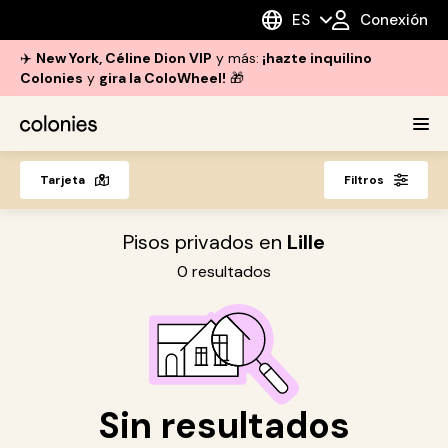
ES
Conexión
✈️
New York, Céline Dion VIP
y más:
¡hazte inquilino
Colonies
y
gira la ColoWheel!
🎁
Tarjeta
Filtros
Pisos privados en
Lille
0
resultados
Sin resultados