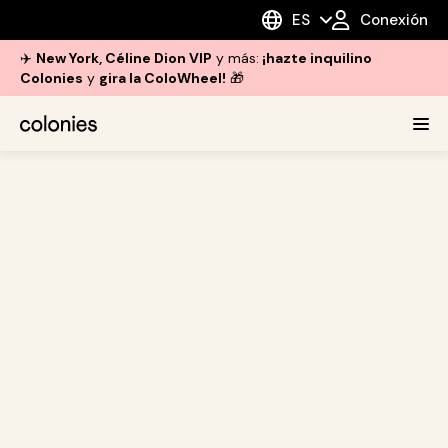
ES
Conexión
✈️
New York, Céline Dion VIP
y más:
¡hazte inquilino
Colonies
y
gira la ColoWheel!
🎁