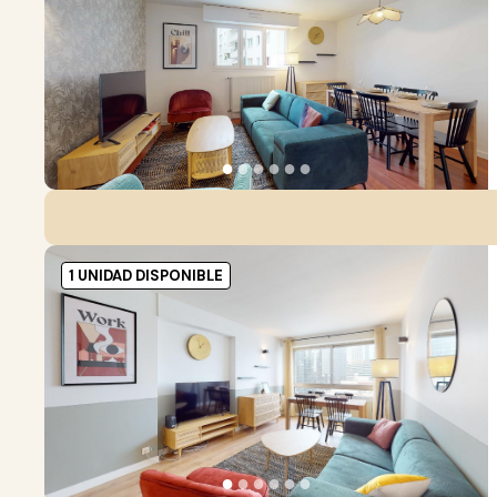
●
●
●
●
●
●
1 UNIDAD DISPONIBLE
●
●
●
●
●
●