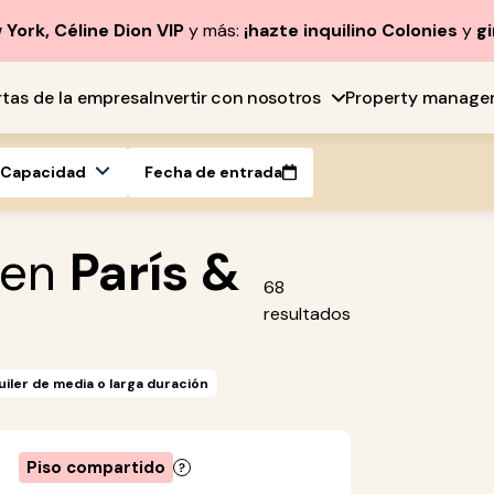
York, Céline Dion VIP
y más:
¡hazte inquilino Colonies
y
gi
rtas de la empresa
Invertir con nosotros
Property manage
Capacidad
Fecha de entrada
 en
París &
68
resultados
uiler de media o larga duración
Piso compartido