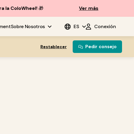
ra la ColoWheel!
🎁
Ver más
ment
Sobre Nosotros
ES
Conexión
Pedir consejo
Restablecer