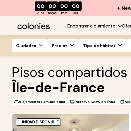
00
00
00
00
✈️
New 
días
horas
min
seg
Encontrar alojamiento
Ofe
Ciudades
Precios
Tipo de hábitat
Pisos compartidos
Île-de-France
Alojamientos amueblados
Reserva 100% en línea
Alq
1 UNIDAD DISPONIBLE