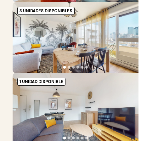
3 UNIDADES DISPONIBLES
●
●
●
●
●
●
1 UNIDAD DISPONIBLE
●
●
●
●
●
●