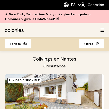
ES
Conexión
✈️
New York, Céline Dion VIP
y más:
¡hazte inquilino
Colonies
y
gira la ColoWheel!
🎁
Tarjeta
Filtros
Colivings en Nantes
3
resultados
1 UNIDAD DISPONIBLE
A
N
P
c
●
●
●
●
●
●