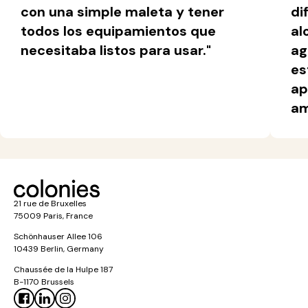
con una simple maleta y tener
di
todos los equipamientos que
al
necesitaba listos para usar."
ag
es
ap
am
21 rue de Bruxelles
75009 Paris, France
Schönhauser Allee 106
10439 Berlin, Germany
Chaussée de la Hulpe 187
B-1170 Brussels