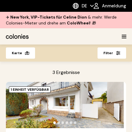
DE
Anmeldung
✈️
New York, VIP-Tickets für Celine Dion
& mehr. Werde
Colonies-Mieter und drehe am
ColoWheel
! 🎁
Karte
Filter
3
Ergebnisse
1 EINHEIT VERFÜGBAR
A
G
|
T
●
●
●
●
●
●
Re