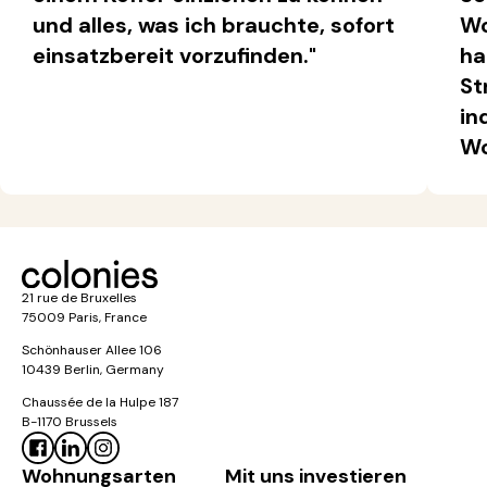
und alles, was ich brauchte, sofort
Wo
einsatzbereit vorzufinden."
ha
St
in
Wo
21 rue de Bruxelles
75009 Paris, France
Schönhauser Allee 106
10439 Berlin, Germany
Chaussée de la Hulpe 187
B-1170 Brussels
Wohnungsarten
Mit uns investieren