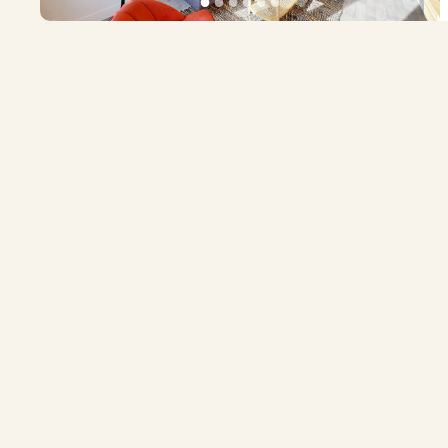
●
●
●
●
●
●