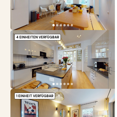
●
●
●
●
●
●
4 EINHEITEN VERFÜGBAR
●
●
●
●
●
●
1 EINHEIT VERFÜGBAR