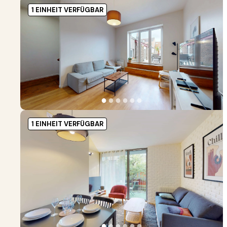
1 EINHEIT VERFÜGBAR
●
●
●
●
●
●
1 EINHEIT VERFÜGBAR
●
●
●
●
●
●