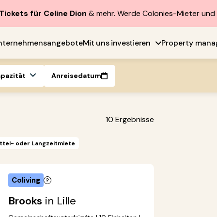
Tickets für Celine Dion
& mehr. Werde Colonies-Mieter un
nternehmensangebote
Mit uns investieren
Property man
apazität
Anreisedatum
10
Ergebnisse
ttel- oder Langzeitmiete
Coliving
Brooks
in Lille