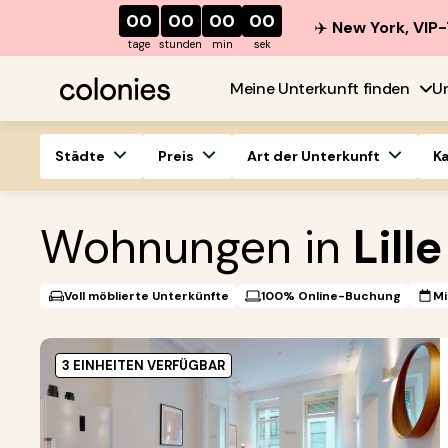
00
00
00
00
✈️
New York, VIP-
tage
stunden
min
sek
Meine Unterkunft finden
U
Städte
Preis
Art der Unterkunft
K
Wohnungen in
Lille
Voll möblierte Unterkünfte
100% Online-Buchung
Mi
3 EINHEITEN VERFÜGBAR