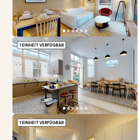
●
●
●
●
●
●
1 EINHEIT VERFÜGBAR
●
●
●
●
●
●
1 EINHEIT VERFÜGBAR