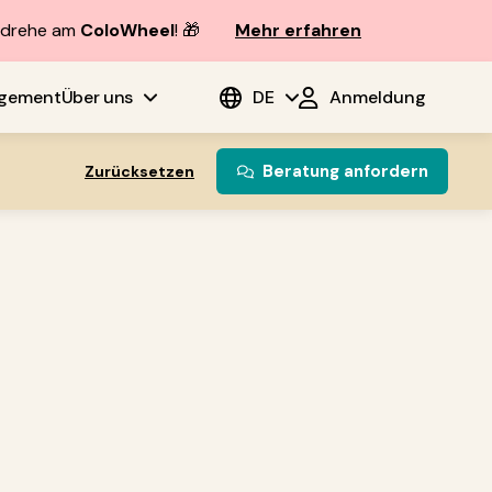
d drehe am
ColoWheel
! 🎁
Mehr erfahren
agement
Über uns
DE
Anmeldung
Beratung anfordern
Zurücksetzen