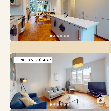
●
●
●
●
●
●
1 EINHEIT VERFÜGBAR
●
●
●
●
●
●