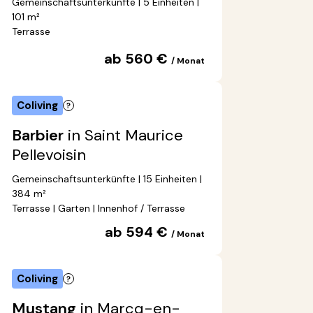
Gemeinschaftsunterkünfte | 5 Einheiten |
101 m²
Terrasse
ab 560 €
/ Monat
Coliving
Barbier
in Saint Maurice
Pellevoisin
Gemeinschaftsunterkünfte | 15 Einheiten |
384 m²
Terrasse | Garten | Innenhof / Terrasse
ab 594 €
/ Monat
Coliving
Mustang
in Marcq-en-