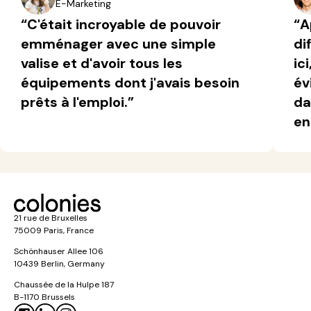
E-Marketing
“C'était incroyable de pouvoir
“A
emménager avec une simple
di
valise et d'avoir tous les
ic
équipements dont j'avais besoin
év
prêts à l'emploi.”
da
en
21 rue de Bruxelles
75009 Paris, France
Schönhauser Allee 106
10439 Berlin, Germany
Chaussée de la Hulpe 187
B-1170 Brussels