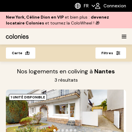
FR
Connexion
New York, Céline Dion en VIP
et bien plus :
devenez
locataire Colonies
et tournez la ColoWheel ! 🎁
Carte
Filtres
Nos logements en coliving à
Nantes
3
résultats
1 UNITÉ DISPONIBLE
A
à
L
●
●
●
●
●
●
p