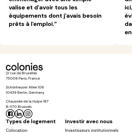
valise et d'avoir tous les
ic
Les différences entre la colocation à
équipements dont j'avais besoin
év
Paris et la colocation en Ile-de-France
prêts à l'emploi.”
da
en
Critères
Colocation à
Colocation en
Paris
Île-de-France
Prix
Plus élevé
Moins cher
21 rue de Bruxelles
Accès aux
Excellente
Variable selon la
75009 Paris, France
transports
desserte
ville
Schönhauser Allee 106
10439 Berlin, Germany
Vie
Très riche et
Plus calme,
Chaussée de la Hulpe 187
culturelle
immédiate
cadre
B-1170 Brussels
& sociale
résidentiel
Types de logement
Investir avec nous
Surface
Logements
Espaces plus
Colocation
Investisseurs institutionnels