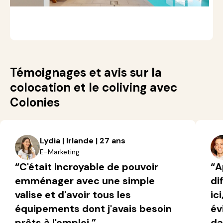
A
S
Témoignages et avis sur la
colocation et le coliving avec
Colonies
Lydia | Irlande | 27 ans
E-Marketing
“C'était incroyable de pouvoir
“A
emménager avec une simple
di
valise et d'avoir tous les
ic
équipements dont j'avais besoin
év
prêts à l'emploi.”
da