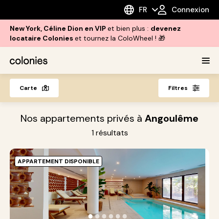
FR
Connexion
New York, Céline Dion en VIP
et bien plus :
devenez
locataire Colonies
et tournez la ColoWheel ! 🎁
Carte
Filtres
Nos appartements privés à
Angoulême
1
résultats
APPARTEMENT DISPONIBLE
A
C
A
●
●
●
●
●
●