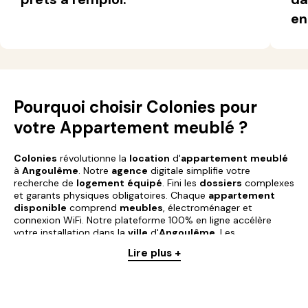
en
Pourquoi choisir Colonies pour
votre Appartement meublé ?
Colonies
révolutionne la
location
d'
appartement
meublé
à
Angoulême
. Notre
agence
digitale simplifie votre
recherche de
logement
équipé
. Fini les
dossiers
complexes
et garants physiques obligatoires. Chaque
appartement
disponible
comprend
meubles
, électroménager et
connexion WiFi. Notre plateforme 100% en ligne accélère
votre installation dans la
ville
d'
Angoulême
. Les
professionnels du
Pôle Image Magelis
et étudiants trouvent
Lire plus +
chez nous des
logements
adaptés à leurs missions
temporaires.
Colonies
accepte les profils atypiques :
freelances, expatriés, télétravailleurs. Notre support réactif
vous accompagne de la visite virtuelle à l'emménagement.