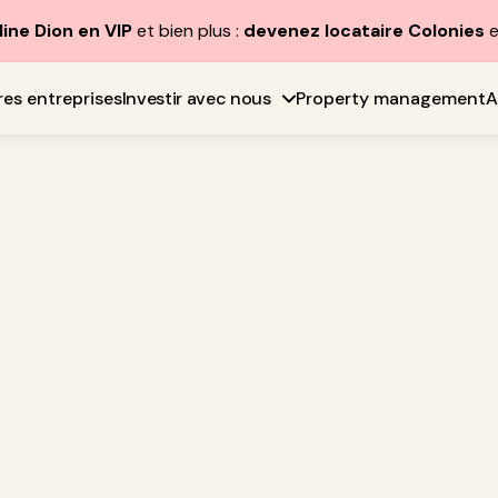
line Dion en VIP
et bien plus :
devenez locataire Colonies
e
res entreprises
Investir avec nous
Property management
A