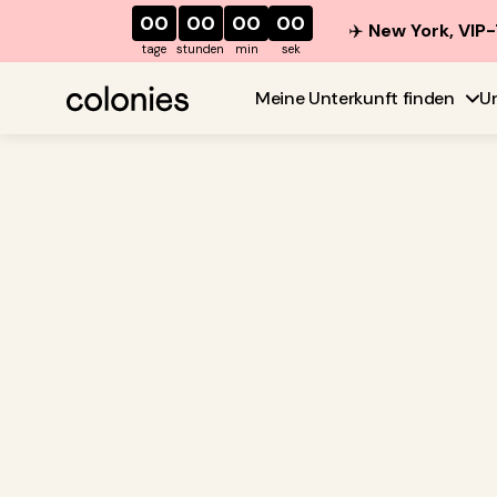
00
00
00
00
✈️
New York, VIP-
tage
stunden
min
sek
Meine Unterkunft finden
U