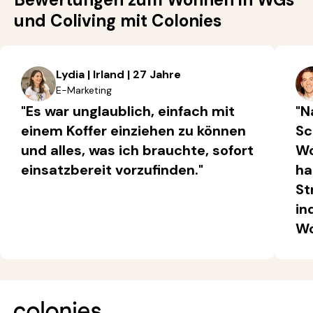
und Coliving mit Colonies
Lydia | Irland | 27 Jahre
E-Marketing
"Es war unglaublich, einfach mit
"N
einem Koffer einziehen zu können
Sc
und alles, was ich brauchte, sofort
Wo
einsatzbereit vorzufinden."
ha
St
in
Wo