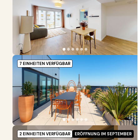
●
●
●
●
●
●
7 EINHEITEN VERFÜGBAR
●
●
●
●
●
●
2 EINHEITEN VERFÜGBAR
ERÖFFNUNG IM SEPTEMBER