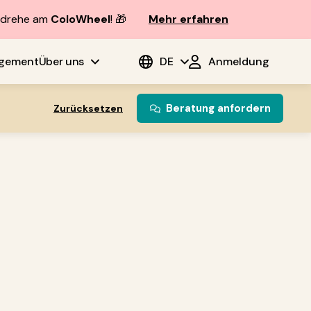
d drehe am
ColoWheel
! 🎁
Mehr erfahren
agement
Über uns
DE
Anmeldung
Beratung anfordern
Zurücksetzen