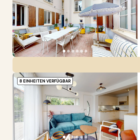
●
●
●
●
●
●
8 EINHEITEN VERFÜGBAR
●
●
●
●
●
●