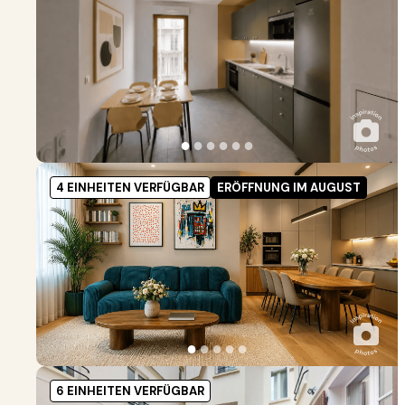
●
●
●
●
●
●
4 EINHEITEN VERFÜGBAR
ERÖFFNUNG IM AUGUST
●
●
●
●
●
6 EINHEITEN VERFÜGBAR