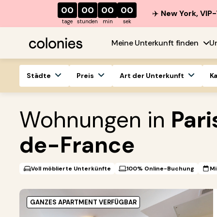
00
00
00
00
✈️
New York, VIP-
tage
stunden
min
sek
Meine Unterkunft finden
U
Städte
Preis
Art der Unterkunft
K
Wohnungen in
Pari
de-France
Voll möblierte Unterkünfte
100% Online-Buchung
Mi
GANZES APARTMENT VERFÜGBAR