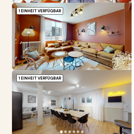
1 EINHEIT VERFÜGBAR
●
●
●
●
●
●
1 EINHEIT VERFÜGBAR
●
●
●
●
●
●