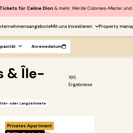
Tickets für Celine Dion
& mehr. Werde Colonies-Mieter un
nternehmensangebote
Mit uns investieren
Property man
apazität
Anreisedatum
s & Île-
195
Ergebnisse
ttel- oder Langzeitmiete
Privates Apartment