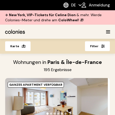
DE
Anmeldung
✈️
New York, VIP-Tickets für Celine Dion
& mehr. Werde
Colonies-Mieter und drehe am
ColoWheel
! 🎁
Karte
Filter
Wohnungen in
Paris & Île-de-France
195
Ergebnisse
GANZES APARTMENT VERFÜGBAR
O
A
S
●
●
●
●
●
●