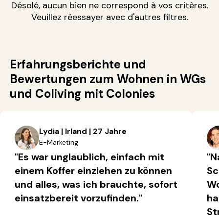
Désolé, aucun bien ne correspond à vos critères.
Veuillez réessayer avec d'autres filtres.
Erfahrungsberichte und
Bewertungen zum Wohnen in WGs
und Coliving mit Colonies
Lydia | Irland | 27 Jahre
E-Marketing
"Es war unglaublich, einfach mit
"N
einem Koffer einziehen zu können
Sc
und alles, was ich brauchte, sofort
Wo
einsatzbereit vorzufinden."
ha
St