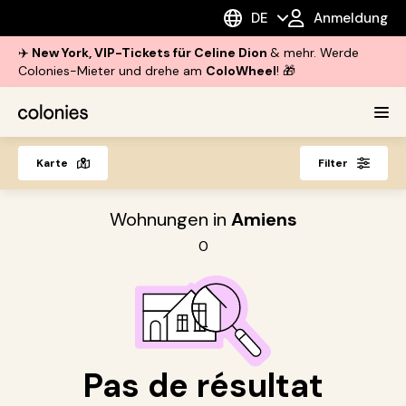
DE
Anmeldung
✈️
New York, VIP-Tickets für Celine Dion
& mehr. Werde
Colonies-Mieter und drehe am
ColoWheel
! 🎁
Karte
Filter
Wohnungen in
Amiens
0
Pas de résultat