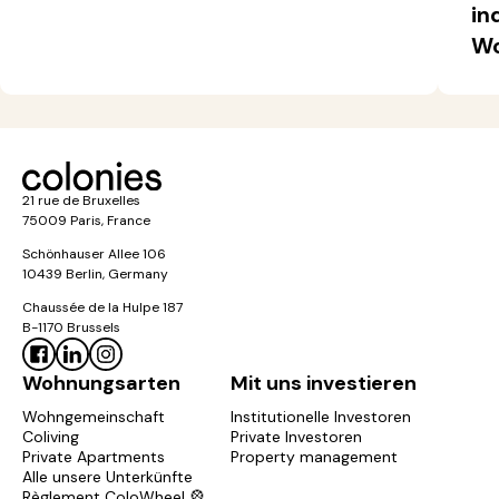
in
Wo
21 rue de Bruxelles
75009 Paris, France
Schönhauser Allee 106
10439 Berlin, Germany
Chaussée de la Hulpe 187
B-1170 Brussels
Wohnungsarten
Mit uns investieren
Wohngemeinschaft
Institutionelle Investoren
Coliving
Private Investoren
Private Apartments
Property management
Alle unsere Unterkünfte
Règlement ColoWheel 🎡