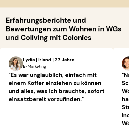
Erfahrungsberichte und
Bewertungen zum Wohnen in WGs
und Coliving mit Colonies
Lydia | Irland | 27 Jahre
E-Marketing
"Es war unglaublich, einfach mit
"N
einem Koffer einziehen zu können
Sc
und alles, was ich brauchte, sofort
Wo
einsatzbereit vorzufinden."
ha
St
in
Wo