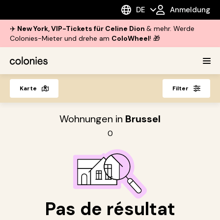
DE
Anmeldung
✈️
New York, VIP-Tickets für Celine Dion
& mehr. Werde
Colonies-Mieter und drehe am
ColoWheel
! 🎁
Karte
Filter
Wohnungen in
Brussel
0
Pas de résultat