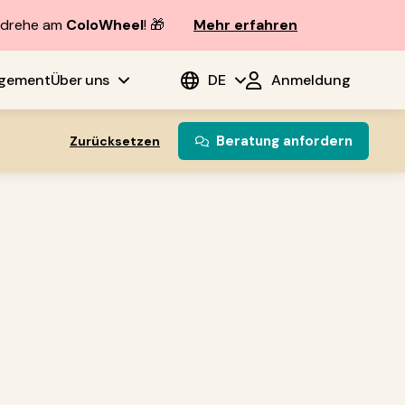
d drehe am
ColoWheel
! 🎁
Mehr erfahren
agement
Über uns
DE
Anmeldung
Beratung anfordern
Zurücksetzen