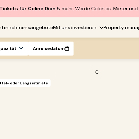
Tickets für Celine Dion
& mehr. Werde Colonies-Mieter un
nternehmensangebote
Mit uns investieren
Property man
apazität
Anreisedatum
0
ttel- oder Langzeitmiete