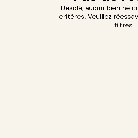
Désolé, aucun bien ne c
critères. Veuillez réessa
filtres.