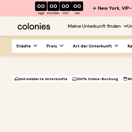
00
00
00
00
✈️
New York, VIP-
tage
stunden
min
sek
Meine Unterkunft finden
U
Städte
Preis
Art der Unterkunft
K
Voll möblierte Unterkünfte
100% Online-Buchung
Mi